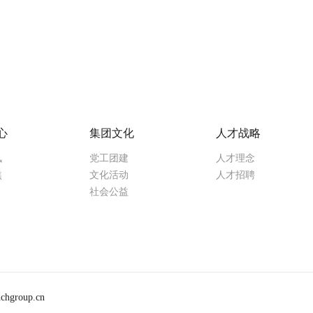
心
集团文化
人才战略
讯
党工团建
人才理念
焦
文化活动
人才招聘
社会公益
chgroup.cn